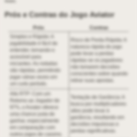
reais.
Prós e Contras do Jogo Aviator
Prós
Contras
Simples e Rápido: A
Risco de Perda Rápida: A
jogabilidade é fácil de
natureza rápida do jogo
entender, tornando-o
pode levar a perdas
acessível para
rápidas se os jogadores
iniciantes. As rodadas
não tomarem decisões
são rápidas, permitindo
conscientes sobre quando
jogar várias vezes em
retirar suas apostas.
um curto período.
Alto RTP: Com um
Tentação de Ganância: A
Retorno ao Jogador de
busca por multiplicadores
97%, o Aviator oferece
altos pode levar à
uma chance justa de
ganância, resultando em
ganhar, especialmente
decisões impulsivas e
em comparação com
perdas significativas.
outros jogos de cassino.