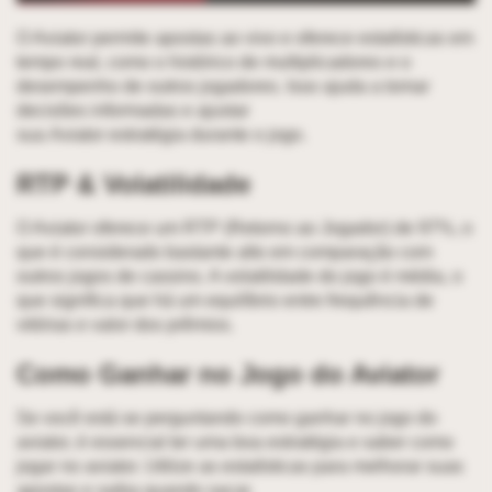
O Aviator permite apostas ao vivo e oferece estatísticas em
tempo real, como o histórico de multiplicadores e o
desempenho de outros jogadores. Isso ajuda a tomar
decisões informadas e ajustar
sua Aviator estratégia durante o jogo.
RTP & Volatilidade
O Aviator oferece um RTP (Retorno ao Jogador) de 97%, o
que é considerado bastante alto em comparação com
outros jogos de cassino. A volatilidade do jogo é média, o
que significa que há um equilíbrio entre frequência de
vitórias e valor dos prêmios.
Como Ganhar no Jogo do Aviator
Se você está se perguntando como ganhar no jogo do
aviator, é essencial ter uma boa estratégia e saber como
jogar no aviator. Utilize as estatísticas para melhorar suas
apostas e saiba quando sacar.