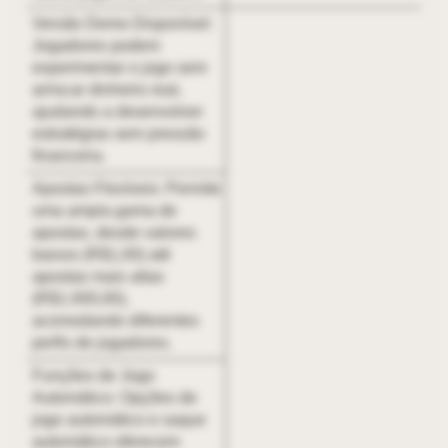
Versão Demo Disponível:
Jogadores podem
experimentar o jogo sem
arriscar dinheiro real,
ajudando a desenvolver
estratégias sem pressão
financeira.
Apostas Flexíveis: Permite
uma ampla gama de
apostas, desde valores
baixos (R$1,00) até
apostas mais altas
(R$1.000,00),
acomodando diferentes
perfis de jogadores.
Funções de Jogo
Automático: Opções de
jogo automático e saque
automático oferecem