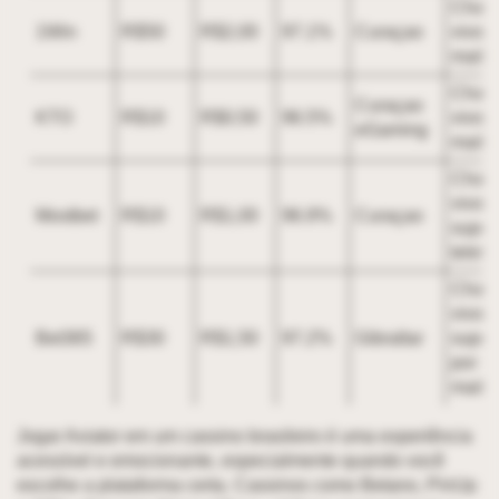
Chat 
1Win
R$50
R$2,00
97.1%
Curaçao
vivo, 
mail
Chat 
Curaçao
KTO
R$10
R$0,50
96.5%
vivo, 
eGaming
mail
Chat 
vivo,
Mostbet
R$10
R$1,00
96.9%
Curaçao
supor
telefô
Chat 
vivo,
Bet365
R$30
R$1,50
97.2%
Gibraltar
supor
por e-
mail
Jogar Aviator em um cassino brasileiro é uma experiência
acessível e emocionante, especialmente quando você
escolhe a plataforma certa. Cassinos como Betano, PinUp