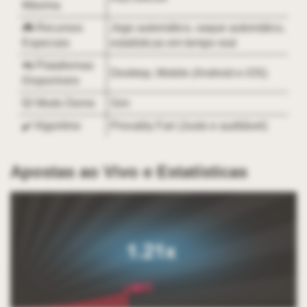
Máxima
🎮 Recursos
Jogo automático, saque automático,
Especiais
estatísticas em tempo real
📲 Plataformas
Desktop, Mobile (Android e iOS)
Disponíveis
🎲 Modo Demo
Sim
✔️ Algoritmo
Provably Fair (Justo e auditável)
Apostas ao Vivo e Estatísticas