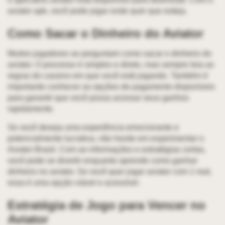
aviator apk, você pode jogar onde quer que esteja.
Como Sacar o Dinheiro do Aviator
Muitos jogadores se perguntam como sacar o dinheiro do
aviator. O processo é simples e direto, mas sempre leia as
regras do cassino em que você está jogando. Também é
importante conhecer as opções de pagamento disponíveis
para garantir que você possa acessar seus ganhos
rapidamente.
Se você deseja uma experiência emocionante e
potencialmente lucrativa, não hesite em experimentar o
Aviator Brasil. Com as informações e estratégias certas,
você pode se divertir enquanto aprende como ganhar
dinheiro no aviator. Se você quer jogar aviator com 1 real,
essa é uma opção viável e acessível.
Estratégia de Jogo para Vencer no
Aviator