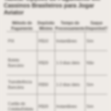
Cassinos Brasileiros para Jogar
Aviator
Método de
Depósito
Tempo de
Saque
Pagamento
Mínimo
Processamento
Disponível?
PIX
R$10
Instantâneo
Sim
Boleto
R$20
1-3 dias úteis
Não
Bancário
Transferência
R$50
1-2 dias úteis
Sim
Bancária
Cartão de
R$20
Instantâneo
Sim
Crédito/Débito