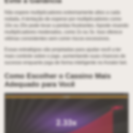
Evite a Ganância
Não espere multiplicadores extremamente altos a cada
rodada. A tentação de esperar por multiplicadores como
10x ou 20x pode levar a perdas frustrantes. Aposte visando
multiplicadores moderados, como 2x ou 3x. Isso oferece
vitórias consistentes sem correr riscos excessivos.
Essas estratégias são projetadas para ajudar você a ter
mais controle sobre o jogo, aumentando suas chances de
sucesso enquanto joga de forma inteligente no Aviator bet.
Como Escolher o Cassino Mais
Adequado para Você