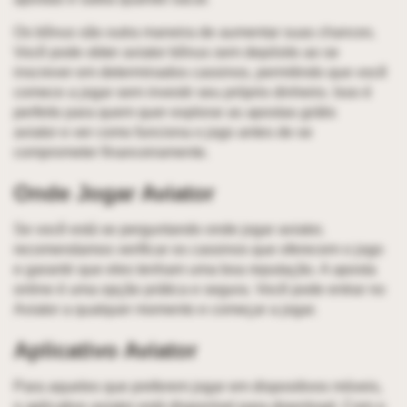
Os bônus são outra maneira de aumentar suas chances.
Você pode obter aviator bônus sem depósito ao se
inscrever em determinados cassinos, permitindo que você
comece a jogar sem investir seu próprio dinheiro. Isso é
perfeito para quem quer explorar as apostas grátis
aviator e ver como funciona o jogo antes de se
comprometer financeiramente.
Onde Jogar Aviator
Se você está se perguntando onde jogar aviator,
recomendamos verificar os cassinos que oferecem o jogo
e garantir que eles tenham uma boa reputação. A aposta
online é uma opção prática e segura. Você pode entrar no
Aviator a qualquer momento e começar a jogar.
Aplicativo Aviator
Para aqueles que preferem jogar em dispositivos móveis,
o aplicativo aviator está disponível para download. Com o