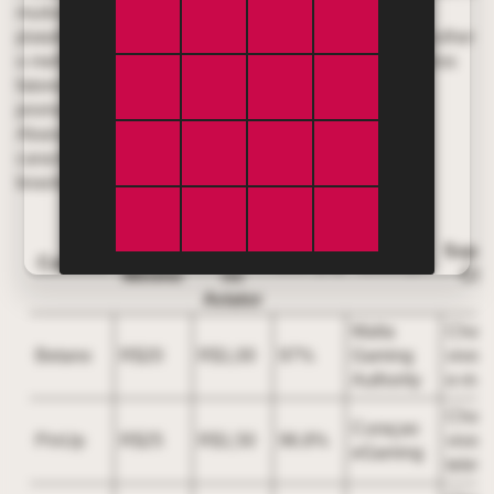
muitos cassinos online oferecem esse jogo em suas
plataformas, com bônus e promoções exclusivas. Escolher
o melhor cassino para jogar o Aviator depende de vários
fatores, incluindo bônus de boas-vindas, códigos
promocionais, métodos de pagamento, entre outros.
Abaixo, apresentamos uma tabela com as principais
características de alguns dos melhores cassinos
brasileiros onde você pode jogar Aviator.
Aposta
Depósito
Mínima
Supor
Cassino
RTP (%)
Licença
Mínimo
no
Clie
Aviator
Malta
Chat 
Betano
R$20
R$1,00
97%
Gaming
vivo 2
Authority
e-mai
Chat 
Curaçao
PinUp
R$25
R$1,50
96.8%
vivo 2
eGaming
telefo