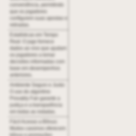
conveniência, permitindo
que os jogadores
configurem suas apostas e
retiradas.
Estatísticas em Tempo
Real: O jogo fornece
dados ao vivo que ajudam
os jogadores a tomar
decisões informadas com
base em desempenhos
anteriores.
Ambiente Seguro e Justo:
O uso do algoritmo
Provably Fair garante a
justiça e a transparência
em todas as rodadas.
Fácil Acesso a Bônus:
Muitos cassinos oferecem
bônus e promoções