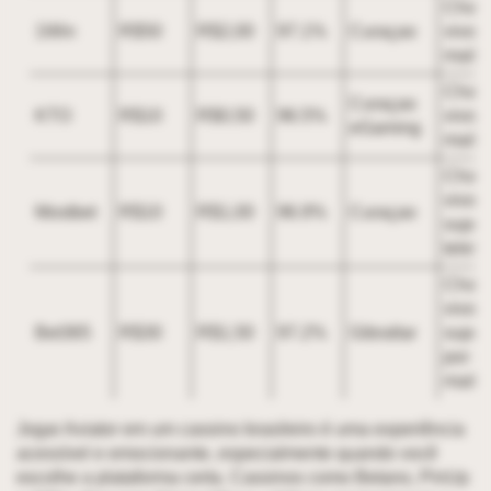
Chat 
1Win
R$50
R$2,00
97.1%
Curaçao
vivo, 
mail
Chat 
Curaçao
KTO
R$10
R$0,50
96.5%
vivo, 
eGaming
mail
Chat 
vivo,
Mostbet
R$10
R$1,00
96.9%
Curaçao
supor
telefô
Chat 
vivo,
Bet365
R$30
R$1,50
97.2%
Gibraltar
supor
por e-
mail
Jogar Aviator em um cassino brasileiro é uma experiência
acessível e emocionante, especialmente quando você
escolhe a plataforma certa. Cassinos como Betano, PinUp