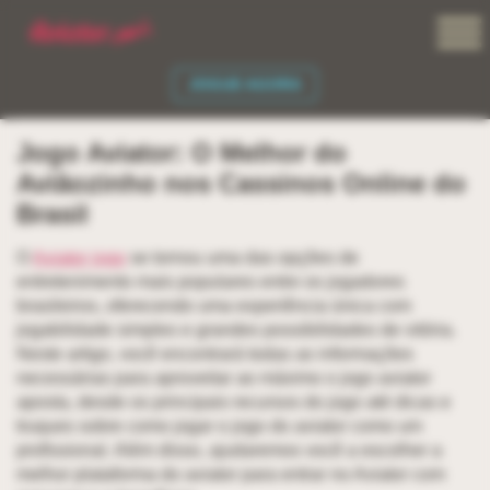
JOGUE AGORA
Jogo Aviator: O Melhor do
Aviãozinho nos Cassinos Online do
Brasil
O
Aviator jogo
se tornou uma das opções de
entretenimento mais populares entre os jogadores
brasileiros, oferecendo uma experiência única com
jogabilidade simples e grandes possibilidades de vitória.
Neste artigo, você encontrará todas as informações
necessárias para aproveitar ao máximo o jogo aviator
aposta, desde os principais recursos do jogo até dicas e
truques sobre como jogar o jogo do aviator como um
profissional. Além disso, ajudaremos você a escolher a
melhor plataforma do aviator para entrar no Aviator com